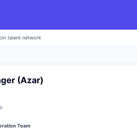
oin talent network
er (Azar)
26
eration Team