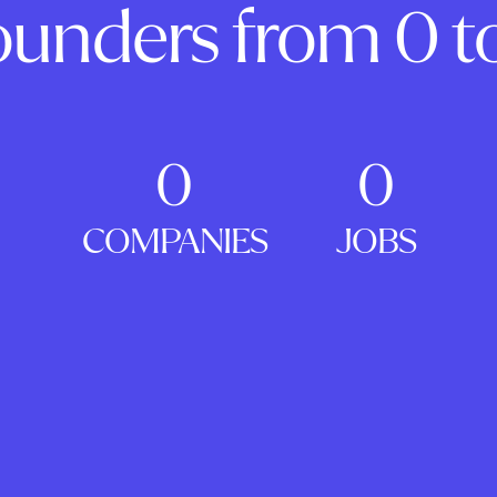
ounders from 0 to
0
0
COMPANIES
JOBS