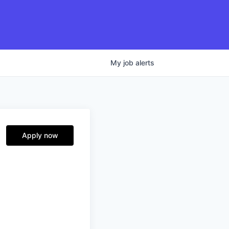
My
job
alerts
Apply now